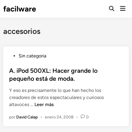
Saltar
facilware
Men
al
prin
contenido
accesorios
P
Sin categoria
u
b
A. iPod 500XL: Hacer grande lo
l
pequeño está de moda.
i
Y eso es precisamente lo que han hecho los
c
creadores de estos espectaculares y curiosos
a
A
altavoces …
Leer más
d
.
o
por
David Calap
•
enero 24, 2008
•
0
i
e
P
n