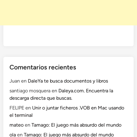
l
o
p
e
q
u
e
ñ
o
Comentarios recientes
e
s
Juan
en
DaleYa te busca documentos y libros
t
santiago mosquera
en
Daleya.com. Encuentra la
á
descarga directa que buscas.
d
e
FELIPE
en
Unir o juntar ficheros .VOB en Mac usando
m
el terminal
o
mateo
en
Tamago: El juego más absurdo del mundo
d
ola
en
Tamago: El juego más absurdo del mundo
a