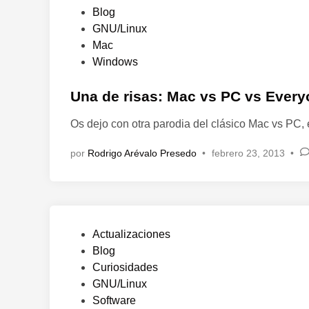
P
Blog
u
GNU/Linux
b
Mac
l
Windows
i
c
Una de risas: Mac vs PC vs Ever
a
Os dejo con otra parodia del clásico Mac vs PC,
d
o
por
Rodrigo Arévalo Presedo
•
febrero 23, 2013
•
e
n
P
Actualizaciones
u
Blog
b
Curiosidades
l
GNU/Linux
i
Software