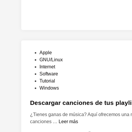
P
Apple
u
GNU/Linux
b
Internet
l
Software
i
Tutorial
c
Windows
a
d
Descargar canciones de tus playlis
o
¿Tienes ganas de música? Aquí ofrecemos una nu
e
D
canciones …
Leer más
n
e