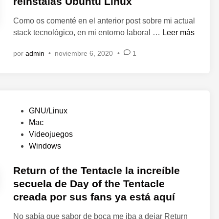
reinstalas Ubuntu Linux
e
Como os comenté en el anterior post sobre mi actual
n
C
stack tecnológico, en mi entorno laboral …
Leer más
o
por
admin
•
noviembre 6, 2020
•
1
s
a
s
q
u
P
GNU/Linux
e
u
Mac
i
b
Videojuegos
n
l
Windows
s
i
t
c
Return of the Tentacle la increíble
a
a
secuela de Day of the Tentacle
l
d
creada por sus fans ya está aquí
a
o
r
e
No sabía que sabor de boca me iba a dejar Return