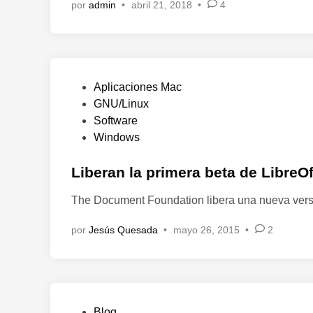
por
admin
•
abril 21, 2018
•
4
s
c
a
r
g
P
Aplicaciones Mac
a
u
GNU/Linux
r
b
Software
c
l
Windows
a
i
n
c
Liberan la primera beta de LibreOf
c
a
i
The Document Foundation libera una nueva versi
d
o
o
n
por
Jesús Quesada
•
mayo 26, 2015
•
2
e
e
n
s
d
e
t
P
Blog