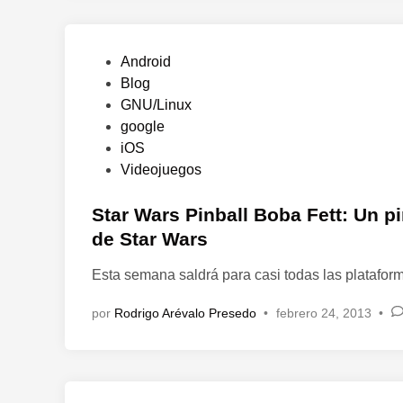
n
P
Android
u
Blog
b
GNU/Linux
l
google
i
iOS
c
Videojuegos
a
d
Star Wars Pinball Boba Fett: Un pi
o
de Star Wars
e
Esta semana saldrá para casi todas las platafor
n
por
Rodrigo Arévalo Presedo
•
febrero 24, 2013
•