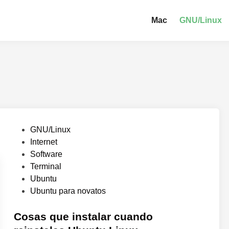
Mac
GNU/Linux
P
GNU/Linux
u
Internet
b
Software
l
Terminal
i
Ubuntu
c
Ubuntu para novatos
a
d
Cosas que instalar cuando
o