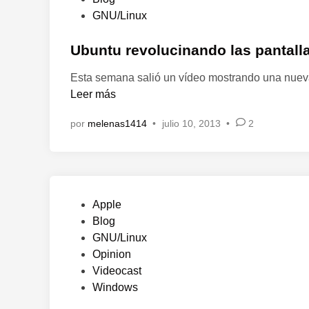
u
u
GNU/Linux
s
b
p
l
Ubuntu revolucinando las pantall
l
i
Esta semana salió un vídeo mostrando una nue
a
c
Leer más
y
a
l
d
por
melenas1414
•
julio 10, 2013
•
2
i
o
s
e
t
n
d
e
P
Apple
S
u
Blog
p
b
GNU/Linux
o
l
Opinion
t
i
Videocast
i
c
Windows
f
a