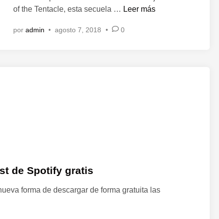
c
n
R
of the Tentacle, esta secuela …
Leer más
u
e
a
por
admin
•
agosto 7, 2018
•
0
t
n
u
d
r
o
n
r
o
e
f
i
t
n
h
s
e
t
T
a
e
l
n
a
t de Spotify gratis
t
s
a
U
eva forma de descargar de forma gratuita las
c
b
l
u