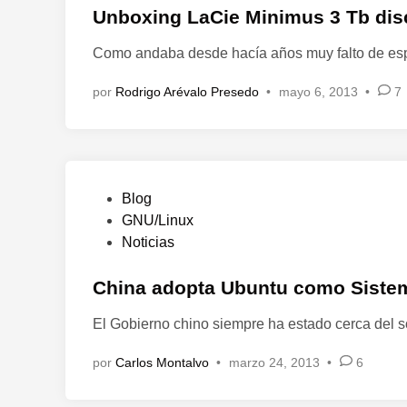
y
d
Unboxing LaCie Minimus 3 Tb dis
g
o
r
Como andaba desde hacía años muy falto de es
e
a
n
t
por
Rodrigo Arévalo Presedo
•
mayo 6, 2013
•
7
i
s
P
Blog
u
GNU/Linux
b
Noticias
l
i
China adopta Ubuntu como Sistema
c
El Gobierno chino siempre ha estado cerca del s
a
d
por
Carlos Montalvo
•
marzo 24, 2013
•
6
o
e