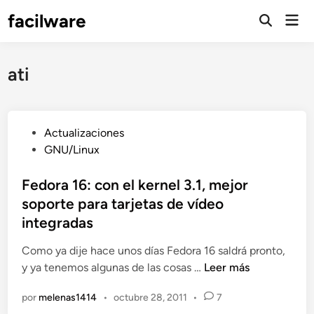
Saltar
facilware
Men
al
prin
contenido
ati
P
Actualizaciones
u
GNU/Linux
b
l
Fedora 16: con el kernel 3.1, mejor
i
soporte para tarjetas de vídeo
c
integradas
a
d
Como ya dije hace unos días Fedora 16 saldrá pronto,
o
F
y ya tenemos algunas de las cosas …
Leer más
e
e
por
melenas1414
•
octubre 28, 2011
•
7
n
d