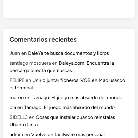
i
a
ó
r
n
j
d
e
e
t
Comentarios recientes
v
a
i
s
Juan
en
DaleYa te busca documentos y libros
d
d
santiago mosquera
en
Daleya.com. Encuentra la
e
e
descarga directa que buscas.
o
v
.
FELIPE
en
Unir o juntar ficheros .VOB en Mac usando
í
el terminal
d
e
mateo
en
Tamago: El juego más absurdo del mundo
o
ola
en
Tamago: El juego más absurdo del mundo
i
SIDELL3
en
Cosas que instalar cuando reinstalas
n
Ubuntu Linux
t
e
admin
en
Vuelve un facilware más personal