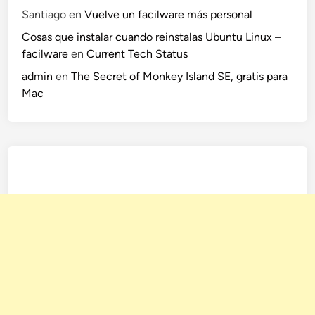
g
Santiago
en
Vuelve un facilware más personal
r
Cosas que instalar cuando reinstalas Ubuntu Linux –
a
facilware
en
Current Tech Status
d
a
admin
en
The Secret of Monkey Island SE, gratis para
s
Mac