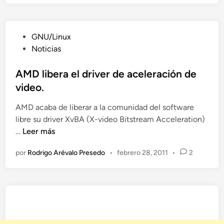
o
r
a
P
GNU/Linux
1
u
Noticias
6
b
:
l
AMD libera el driver de aceleración de
c
i
video.
o
c
n
AMD acaba de liberar a la comunidad del software
a
e
libre su driver XvBA (X-video Bitstream Acceleration)
d
l
A
…
Leer más
o
k
M
e
e
por
Rodrigo Arévalo Presedo
•
febrero 28, 2011
•
2
D
n
r
l
n
i
e
b
l
e
3
r
.