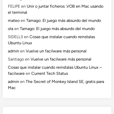
l
FELIPE
en
Unir o juntar ficheros .VOB en Mac usando
i
el terminal
g
mateo
en
Tamago: El juego más absurdo del mundo
r
ola
en
Tamago: El juego más absurdo del mundo
a
SIDELL3
en
Cosas que instalar cuando reinstalas
Ubuntu Linux
admin
en
Vuelve un facilware más personal
Santiago
en
Vuelve un facilware más personal
Cosas que instalar cuando reinstalas Ubuntu Linux –
facilware
en
Current Tech Status
admin
en
The Secret of Monkey Island SE, gratis para
Mac