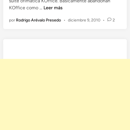
suite ofimática KOffice. Basicamente abandonan
K
KOffice como …
Leer más
D
por
Rodrigo Arévalo Presedo
•
diciembre 9, 2010
•
2
E
r
e
n
u
e
v
a
K
o
f
f
i
c
e
i