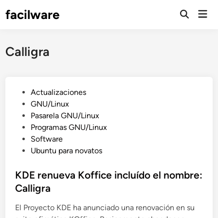
Saltar
facilware
Men
al
prin
contenido
Calligra
P
Actualizaciones
u
GNU/Linux
b
Pasarela GNU/Linux
l
Programas GNU/Linux
i
Software
c
Ubuntu para novatos
a
d
KDE renueva Koffice incluído el nombre:
o
Calligra
e
El Proyecto KDE ha anunciado una renovación en su
n