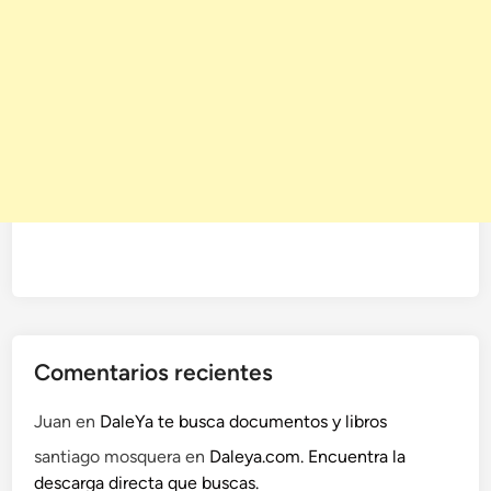
n
c
l
u
í
d
o
e
l
n
o
m
b
r
Comentarios recientes
e
:
Juan
en
DaleYa te busca documentos y libros
C
santiago mosquera
en
Daleya.com. Encuentra la
a
descarga directa que buscas.
l