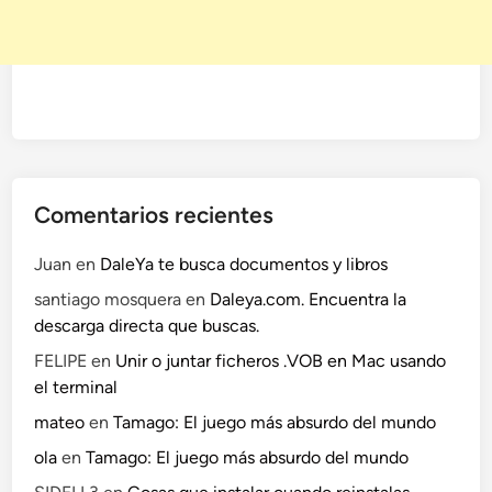
P
p
e
r
s
o
n
a
Comentarios recientes
l
i
Juan
en
DaleYa te busca documentos y libros
z
santiago mosquera
en
Daleya.com. Encuentra la
a
descarga directa que buscas.
d
o
FELIPE
en
Unir o juntar ficheros .VOB en Mac usando
el terminal
mateo
en
Tamago: El juego más absurdo del mundo
ola
en
Tamago: El juego más absurdo del mundo