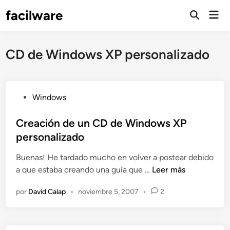
Saltar
facilware
Men
al
prin
contenido
CD de Windows XP personalizado
P
Windows
u
b
Creación de un CD de Windows XP
l
personalizado
i
Buenas! He tardado mucho en volver a postear debido
c
C
a que estaba creando una guía que …
Leer más
a
r
d
por
David Calap
•
noviembre 5, 2007
•
2
e
o
a
e
c
n