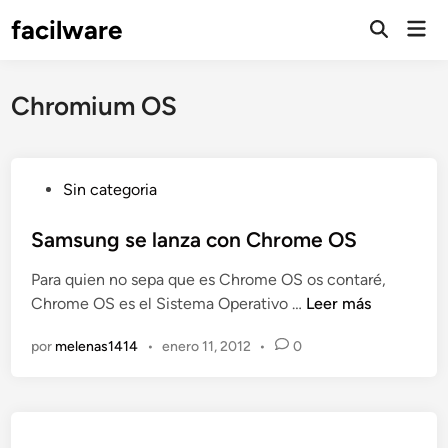
Saltar
facilware
Men
al
prin
contenido
Chromium OS
P
Sin categoria
u
b
Samsung se lanza con Chrome OS
l
Para quien no sepa que es Chrome OS os contaré,
i
S
Chrome OS es el Sistema Operativo …
Leer más
c
a
a
por
melenas1414
•
enero 11, 2012
•
0
m
d
s
o
u
e
n
n
g