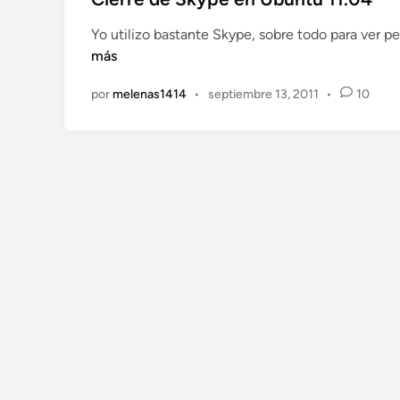
i
Yo utilizo bastante Skype, sobre todo para ver p
c
más
a
d
por
melenas1414
•
septiembre 13, 2011
•
10
o
e
n