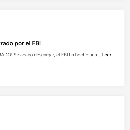
e
l
e
p
o
n
rado por el FBI
e
f
Ú
DO! Se acabo descargar, el FBI ha hecho una …
Leer
e
l
c
t
h
i
a
m
d
a
e
h
c
o
i
r
e
a
r
:
r