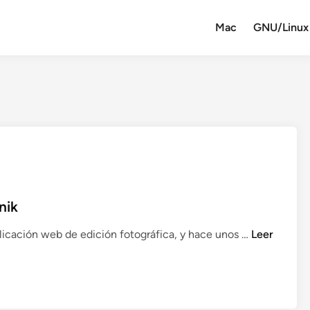
Mac
GNU/Linux
nik
G
plicación web de edición fotográfica, y hace unos …
Leer
o
o
g
l