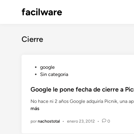
Saltar
facilware
al
contenido
Cierre
P
google
u
Sin categoria
b
l
Google le pone fecha de cierre a Pic
i
No hace ni 2 años Google adquiría Picnik, una a
c
más
a
d
por
nachostotal
•
enero 23, 2012
•
0
o
e