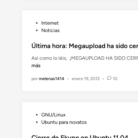
n
P
Internet
u
Noticias
b
l
Última hora: Megaupload ha sido cer
i
Así como lo léis, ¡MEGAUPLOAD HA SIDO CERRA
c
más
a
d
por
melenas1414
•
enero 19, 2012
•
10
o
e
n
P
GNU/Linux
u
Ubuntu para novatos
b
l
Cierre de Skype en Ubuntu 11.04