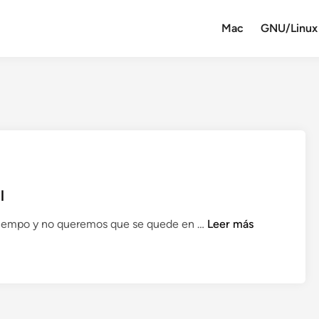
Mac
GNU/Linux
l
R
tiempo y no queremos que se quede en …
Leer más
a
n
k
i
n