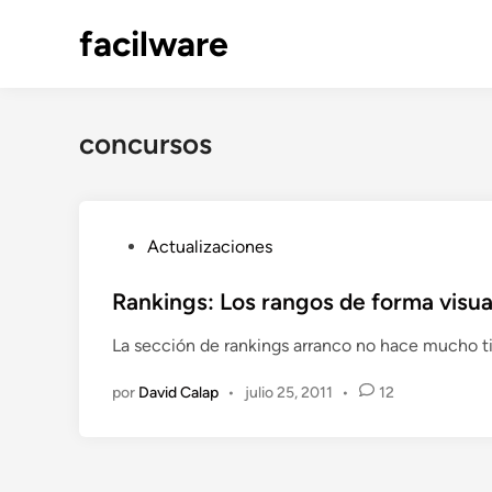
Saltar
facilware
al
contenido
concursos
P
Actualizaciones
u
b
Rankings: Los rangos de forma visua
l
La sección de rankings arranco no hace mucho 
i
c
por
David Calap
•
julio 25, 2011
•
12
a
d
o
e