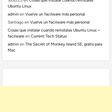
SIDELL3
en
Cosas que instalar cuando reinstalas
C
Ubuntu Linux
i
admin
en
Vuelve un facilware más personal
t
Santiago
en
Vuelve un facilware más personal
y
.
Cosas que instalar cuando reinstalas Ubuntu Linux –
facilware
en
Current Tech Status
admin
en
The Secret of Monkey Island SE, gratis para
Mac