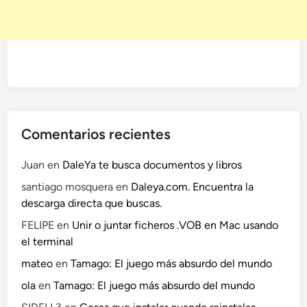
m
i
l
i
a
d
e
B
Comentarios recientes
a
t
Juan
en
DaleYa te busca documentos y libros
m
santiago mosquera
en
Daleya.com. Encuentra la
a
descarga directa que buscas.
n
A
FELIPE
en
Unir o juntar ficheros .VOB en Mac usando
r
el terminal
k
mateo
en
Tamago: El juego más absurdo del mundo
h
ola
en
Tamago: El juego más absurdo del mundo
a
m