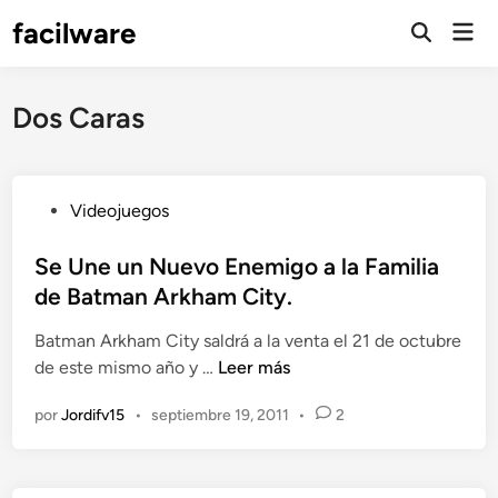
Saltar
facilware
Men
al
prin
contenido
Dos Caras
P
Videojuegos
u
b
Se Une un Nuevo Enemigo a la Familia
l
de Batman Arkham City.
i
Batman Arkham City saldrá a la venta el 21 de octubre
c
S
de este mismo año y …
Leer más
a
e
d
por
Jordifv15
•
septiembre 19, 2011
•
2
U
o
n
e
e
n