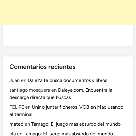
O
r
o
T
o
d
o
l
o
Comentarios recientes
q
u
Juan
en
DaleYa te busca documentos y libros
e
santiago mosquera
en
Daleya.com. Encuentra la
R
descarga directa que buscas.
e
l
FELIPE
en
Unir o juntar ficheros .VOB en Mac usando
u
el terminal
c
mateo
en
Tamago: El juego más absurdo del mundo
e
ola
en
Tamago: El juego más absurdo del mundo