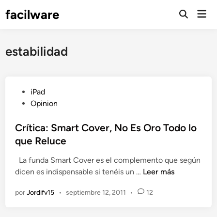
Saltar
facilware
Men
al
prin
contenido
estabilidad
P
iPad
u
Opinion
b
l
Crítica: Smart Cover, No Es Oro Todo lo
i
que Reluce
c
La funda Smart Cover es el complemento que según
a
C
dicen es indispensable si tenéis un …
Leer más
d
r
o
por
Jordifv15
•
septiembre 12, 2011
•
12
í
e
t
n