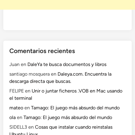
d
e
o
)
Comentarios recientes
Juan
en
DaleYa te busca documentos y libros
santiago mosquera
en
Daleya.com. Encuentra la
descarga directa que buscas.
FELIPE
en
Unir o juntar ficheros .VOB en Mac usando
el terminal
mateo
en
Tamago: El juego más absurdo del mundo
ola
en
Tamago: El juego más absurdo del mundo
SIDELL3
en
Cosas que instalar cuando reinstalas
Ubuntu Linux