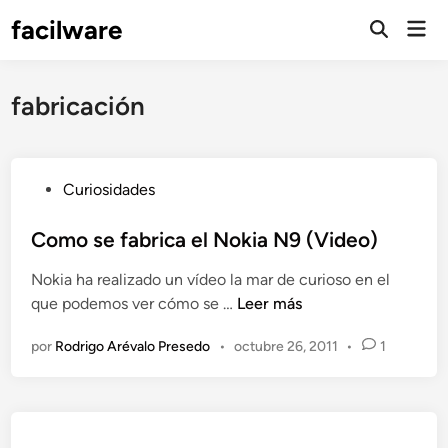
Saltar
facilware
Men
al
prin
contenido
fabricación
P
Curiosidades
u
b
Como se fabrica el Nokia N9 (Video)
l
Nokia ha realizado un vídeo la mar de curioso en el
i
C
que podemos ver cómo se …
Leer más
c
o
a
por
Rodrigo Arévalo Presedo
•
octubre 26, 2011
•
1
m
d
o
o
s
e
e
n
f