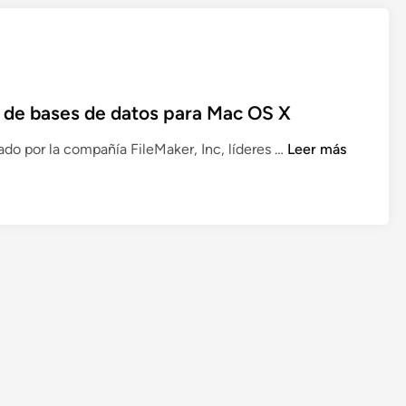
,
t
u
a
n
 de bases de datos para Mac OS X
t
e
D
do por la compañía FileMaker, Inc, líderes …
Leer más
s
e
m
s
o
c
l
u
a
b
b
r
a
e
s
B
e
n
t