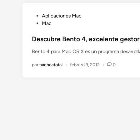
n
P
Aplicaciones Mac
u
Mac
b
l
Descubre Bento 4, excelente gestor
i
Bento 4 para Mac OS X es un programa desarrolla
c
a
por
nachostotal
•
febrero 9, 2012
•
0
d
o
e
n