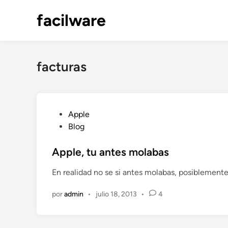
Saltar
facilware
al
contenido
facturas
P
Apple
u
Blog
b
l
Apple, tu antes molabas
i
En realidad no se si antes molabas, posiblemente
c
a
por
admin
•
julio 18, 2013
•
4
d
o
e