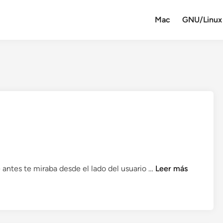
Mac
GNU/Linux
A
 antes te miraba desde el lado del usuario …
Leer más
p
p
l
e