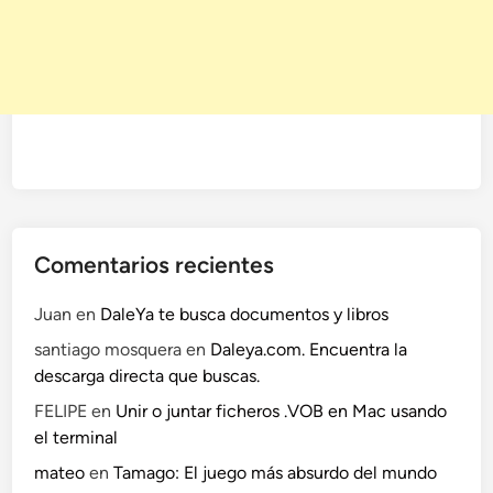
u
s
t
a
r
e
a
s
.
Comentarios recientes
Juan
en
DaleYa te busca documentos y libros
santiago mosquera
en
Daleya.com. Encuentra la
descarga directa que buscas.
FELIPE
en
Unir o juntar ficheros .VOB en Mac usando
el terminal
mateo
en
Tamago: El juego más absurdo del mundo