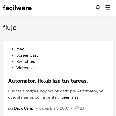
Saltar
facilware
Men
al
prin
contenido
flujo
P
Mac
u
ScreenCast
b
Switchers
l
Videocast
i
c
Automator, flexibiliza tus tareas.
a
Buenas a tod@s, hoy me ha dado por Automator, ya
d
A
que, al menos por la gente …
Leer más
o
u
e
por
David Calap
•
diciembre 9, 2007
•
23
t
n
o