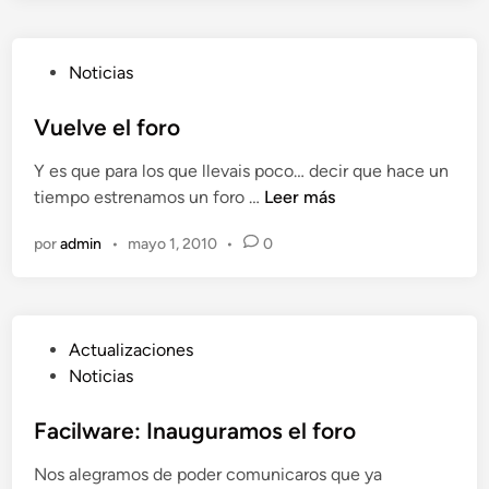
n
o
f
P
Noticias
o
u
r
b
Vuelve el foro
o
l
d
Y es que para los que llevais poco… decir que hace un
i
e
V
tiempo estrenamos un foro …
Leer más
c
f
u
a
a
por
admin
•
mayo 1, 2010
•
0
e
d
c
l
o
i
v
e
l
e
n
w
P
Actualizaciones
e
a
u
Noticias
l
r
b
f
e
l
Facilware: Inauguramos el foro
o
,
i
r
m
Nos alegramos de poder comunicaros que ya
c
o