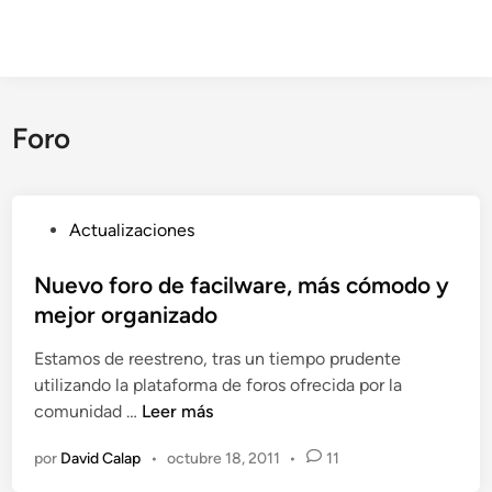
Foro
P
Actualizaciones
u
b
Nuevo foro de facilware, más cómodo y
l
mejor organizado
i
Estamos de reestreno, tras un tiempo prudente
c
utilizando la plataforma de foros ofrecida por la
a
N
comunidad …
Leer más
d
u
o
por
David Calap
•
octubre 18, 2011
•
11
e
e
v