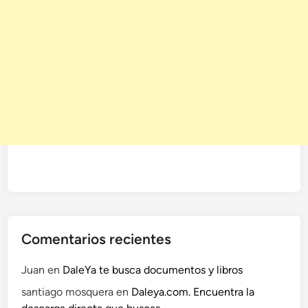
i
o
z
s
a
e
d
l
o
f
o
r
o
Comentarios recientes
Juan
en
DaleYa te busca documentos y libros
santiago mosquera
en
Daleya.com. Encuentra la