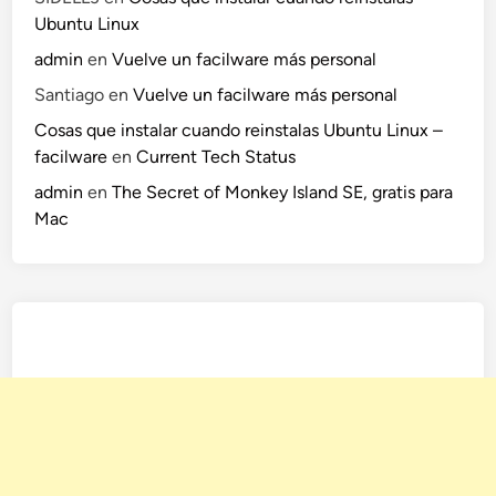
s
Ubuntu Linux
s
o
admin
en
Vuelve un facilware más personal
c
Santiago
en
Vuelve un facilware más personal
i
Cosas que instalar cuando reinstalas Ubuntu Linux –
a
facilware
en
Current Tech Status
l
e
admin
en
The Secret of Monkey Island SE, gratis para
s
Mac
.