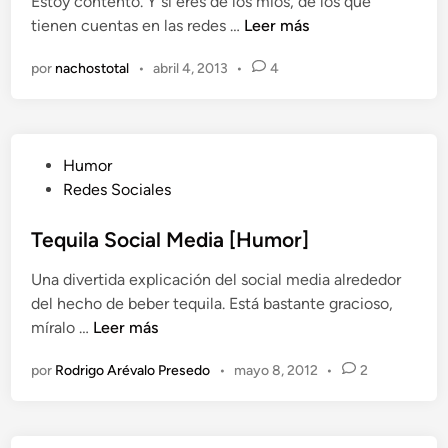
n
Estoy contento. Y si eres de los míos, de los que
S
tienen cuentas en las redes …
Leer más
o
por
nachostotal
•
abril 4, 2013
•
4
c
i
a
l
P
Humor
M
u
Redes Sociales
e
b
d
l
Tequila Social Media [Humor]
i
i
a
Una divertida explicación del social media alrededor
c
I
del hecho de beber tequila. Está bastante gracioso,
a
m
T
míralo …
Leer más
d
a
e
o
g
por
Rodrigo Arévalo Presedo
•
mayo 8, 2012
•
2
q
e
e
u
n
M
i
a
l