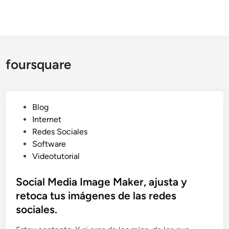
foursquare
P
Blog
u
Internet
b
Redes Sociales
l
Software
i
Videotutorial
c
a
Social Media Image Maker, ajusta y
d
retoca tus imágenes de las redes
o
sociales.
e