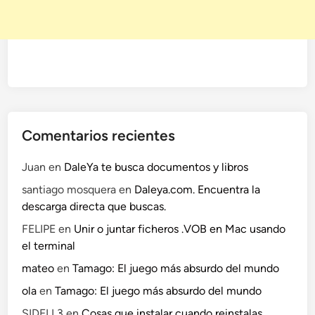
]
s
i
m
á
g
e
n
e
Comentarios recientes
s
d
Juan
en
DaleYa te busca documentos y libros
e
santiago mosquera
en
Daleya.com. Encuentra la
l
descarga directa que buscas.
a
FELIPE
en
Unir o juntar ficheros .VOB en Mac usando
s
el terminal
r
e
mateo
en
Tamago: El juego más absurdo del mundo
d
ola
en
Tamago: El juego más absurdo del mundo
e
SIDELL3
en
Cosas que instalar cuando reinstalas