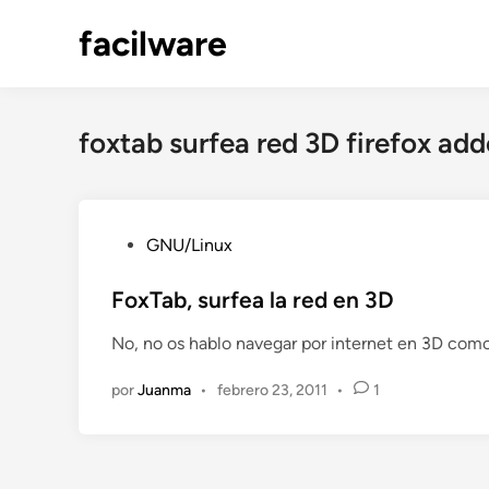
Saltar
facilware
al
contenido
foxtab surfea red 3D firefox ad
P
GNU/Linux
u
b
FoxTab, surfea la red en 3D
l
No, no os hablo navegar por internet en 3D como
i
c
por
Juanma
•
febrero 23, 2011
•
1
a
d
o
e