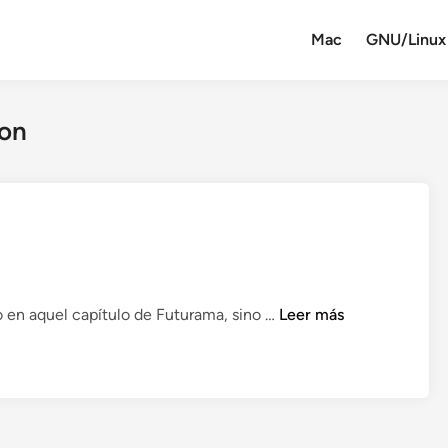
Mac
GNU/Linux
don
F
 en aquel capítulo de Futurama, sino …
Leer más
o
x
T
a
b