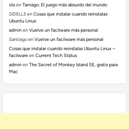
ola
en
Tamago: El juego más absurdo del mundo
e
n
SIDELL3
en
Cosas que instalar cuando reinstalas
t
Ubuntu Linux
o
admin
en
Vuelve un facilware más personal
Santiago
en
Vuelve un facilware más personal
Cosas que instalar cuando reinstalas Ubuntu Linux –
facilware
en
Current Tech Status
admin
en
The Secret of Monkey Island SE, gratis para
Mac