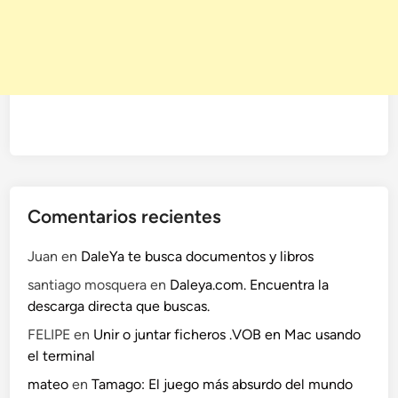
p
a
r
a
i
O
S
a
l
5
Comentarios recientes
0
%
Juan
en
DaleYa te busca documentos y libros
d
santiago mosquera
en
Daleya.com. Encuentra la
e
descarga directa que buscas.
d
e
FELIPE
en
Unir o juntar ficheros .VOB en Mac usando
s
el terminal
c
mateo
en
Tamago: El juego más absurdo del mundo
u