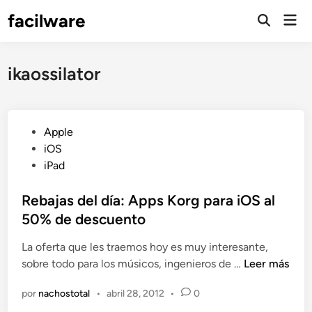
Saltar
facilware
Men
al
prin
contenido
ikaossilator
P
Apple
u
iOS
b
iPad
l
i
Rebajas del día: Apps Korg para iOS al
c
50% de descuento
a
La oferta que les traemos hoy es muy interesante,
d
R
sobre todo para los músicos, ingenieros de …
Leer más
o
e
e
por
nachostotal
•
abril 28, 2012
•
0
b
n