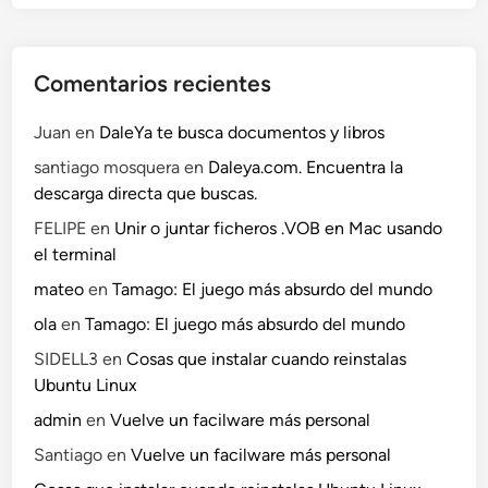
b
t
u
e
n
2
Comentarios recientes
t
:
u
G
Juan
en
DaleYa te busca documentos y libros
1
d
santiago mosquera
en
Daleya.com. Encuentra la
1
e
descarga directa que buscas.
.
b
1
FELIPE
en
Unir o juntar ficheros .VOB en Mac usando
i
0
el terminal
p
mateo
en
Tamago: El juego más absurdo del mundo
a
ola
en
Tamago: El juego más absurdo del mundo
r
t
SIDELL3
en
Cosas que instalar cuando reinstalas
e
Ubuntu Linux
1
admin
en
Vuelve un facilware más personal
:
Santiago
en
Vuelve un facilware más personal
G
P