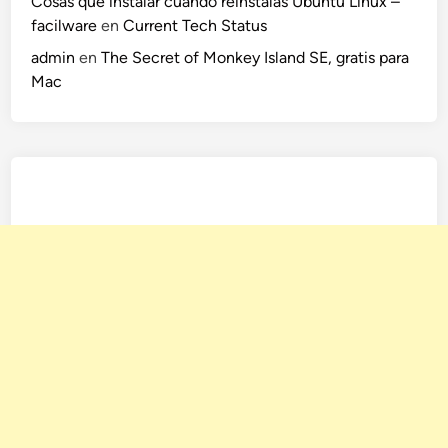
Cosas que instalar cuando reinstalas Ubuntu Linux –
i
facilware
en
Current Tech Status
c
admin
en
The Secret of Monkey Island SE, gratis para
V
Mac
i
e
w