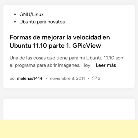
a
s
P
GNU/Linux
d
u
Ubuntu para novatos
e
b
m
l
Formas de mejorar la velocidad en
e
i
Ubuntu 11.10 parte 1: GPicView
j
c
o
Una de las cosas que tiene para mi Ubuntu 11.10 son
a
r
F
el programa para abrir imágenes. Hoy …
Leer más
d
a
o
o
r
por
melenas1414
•
noviembre 8, 2011
•
2
r
e
l
m
n
a
a
v
s
e
d
l
e
o
m
c
e
i