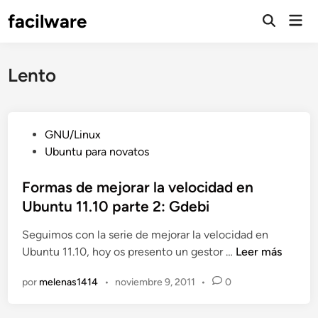
Saltar
facilware
Men
al
prin
contenido
Lento
P
GNU/Linux
u
Ubuntu para novatos
b
l
Formas de mejorar la velocidad en
i
Ubuntu 11.10 parte 2: Gdebi
c
Seguimos con la serie de mejorar la velocidad en
a
F
Ubuntu 11.10, hoy os presento un gestor …
Leer más
d
o
o
por
melenas1414
•
noviembre 9, 2011
•
0
r
e
m
n