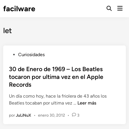
Saltar
facilware
Men
al
prin
contenido
let
P
Curiosidades
u
b
30 de Enero de 1969 – Los Beatles
l
tocaron por ultima vez en el Apple
i
Records
c
a
Un día como hoy, hace la friolera de 43 años los
d
3
Beatles tocaban por ultima vez …
Leer más
o
0
por
JuLiNuX
•
enero 30, 2012
•
3
e
d
n
e