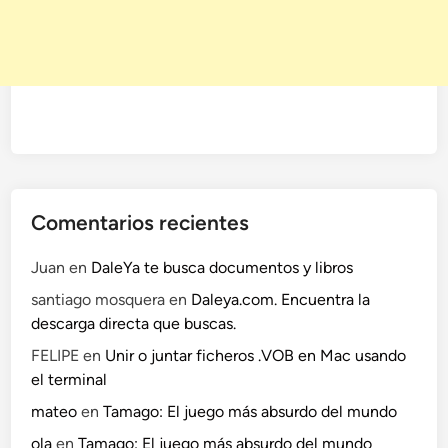
l
e
s
t
o
c
a
r
o
Comentarios recientes
n
p
Juan
en
DaleYa te busca documentos y libros
o
santiago mosquera
en
Daleya.com. Encuentra la
r
descarga directa que buscas.
u
l
FELIPE
en
Unir o juntar ficheros .VOB en Mac usando
t
el terminal
i
mateo
en
Tamago: El juego más absurdo del mundo
m
ola
en
Tamago: El juego más absurdo del mundo
a