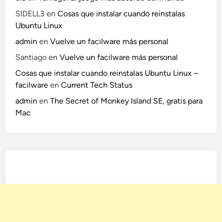
v
SIDELL3
en
Cosas que instalar cuando reinstalas
e
Ubuntu Linux
z
admin
en
Vuelve un facilware más personal
e
Santiago
en
Vuelve un facilware más personal
n
e
Cosas que instalar cuando reinstalas Ubuntu Linux –
l
facilware
en
Current Tech Status
A
admin
en
The Secret of Monkey Island SE, gratis para
p
Mac
p
l
e
R
e
c
o
r
d