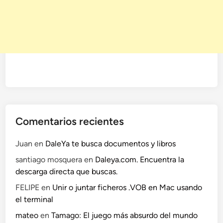
b
r
e
C
A
D
p
a
r
a
Comentarios recientes
L
i
Juan
en
DaleYa te busca documentos y libros
n
santiago mosquera
en
Daleya.com. Encuentra la
u
descarga directa que buscas.
x
,
FELIPE
en
Unir o juntar ficheros .VOB en Mac usando
W
el terminal
i
mateo
en
Tamago: El juego más absurdo del mundo
n