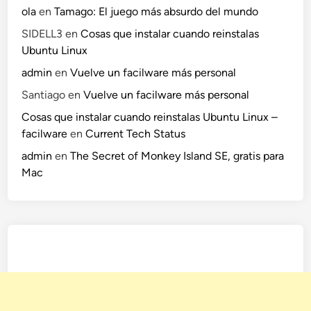
ola
en
Tamago: El juego más absurdo del mundo
d
o
SIDELL3
en
Cosas que instalar cuando reinstalas
w
Ubuntu Linux
s
admin
en
Vuelve un facilware más personal
y
Santiago
en
Vuelve un facilware más personal
M
a
Cosas que instalar cuando reinstalas Ubuntu Linux –
c
facilware
en
Current Tech Status
admin
en
The Secret of Monkey Island SE, gratis para
Mac