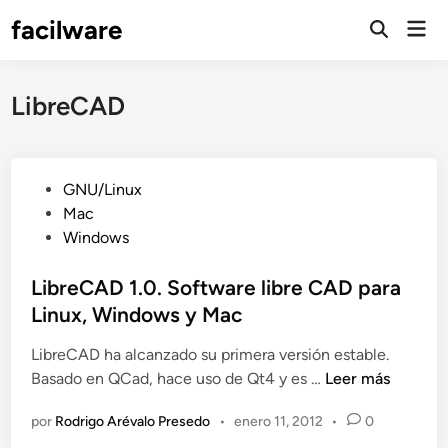
Saltar
facilware
Men
al
prin
contenido
LibreCAD
P
GNU/Linux
u
Mac
b
Windows
l
i
LibreCAD 1.0. Software libre CAD para
c
Linux, Windows y Mac
a
LibreCAD ha alcanzado su primera versión estable.
d
L
Basado en QCad, hace uso de Qt4 y es …
Leer más
o
i
e
por
Rodrigo Arévalo Presedo
•
enero 11, 2012
•
0
b
n