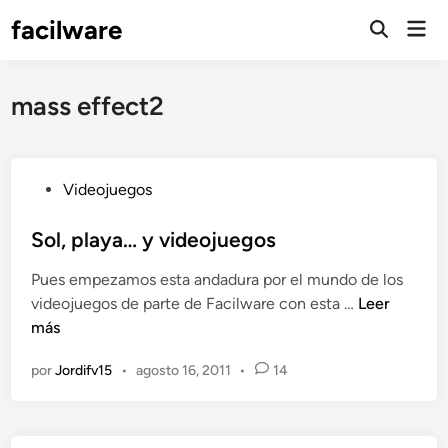
Saltar
facilware
Men
al
prin
contenido
mass effect2
P
Videojuegos
u
b
Sol, playa… y videojuegos
l
Pues empezamos esta andadura por el mundo de los
i
S
videojuegos de parte de Facilware con esta …
Leer
c
o
más
a
l
d
por
Jordifv15
•
agosto 16, 2011
•
14
,
o
p
e
l
n
a