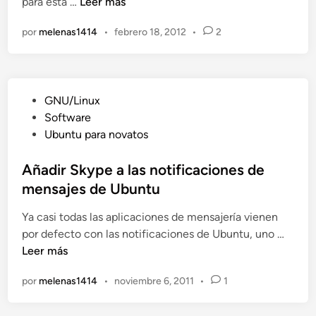
R
para esta …
Leer más
n
i
e
z
por
melenas1414
•
febrero 18, 2012
•
2
c
a
o
e
p
n
i
l
P
GNU/Linux
l
a
u
Software
a
a
b
Ubuntu para novatos
t
p
l
o
p
i
Añadir Skype a las notificaciones de
r
y
c
mensajes de Ubuntu
i
e
a
o
n
Ya casi todas las aplicaciones de mensajería vienen
d
d
l
A
por defecto con las notificaciones de Ubuntu, uno …
o
e
a
ñ
Leer más
e
l
w
a
n
a
e
por
melenas1414
•
noviembre 6, 2011
•
1
d
s
b
i
n
c