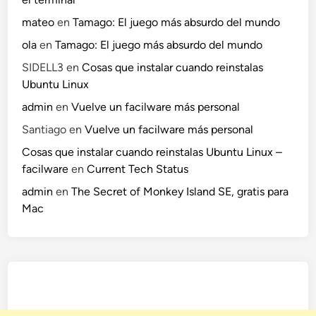
p
o
mateo
en
Tamago: El juego más absurdo del mundo
W
ola
en
Tamago: El juego más absurdo del mundo
i
SIDELL3
en
Cosas que instalar cuando reinstalas
n
Ubuntu Linux
d
o
admin
en
Vuelve un facilware más personal
w
Santiago
en
Vuelve un facilware más personal
s
Cosas que instalar cuando reinstalas Ubuntu Linux –
M
facilware
en
Current Tech Status
e
s
admin
en
The Secret of Monkey Island SE, gratis para
s
Mac
e
n
g
e
r