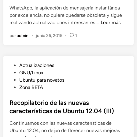
n
WhatsApp, la aplicación de mensajería instantánea
por excelencia, no quiere quedarse obsoleta y sigue
W
realizando actualizaciones interesantes …
Leer más
h
por
admin
•
junio 26, 2015
•
1
a
t
s
A
P
Actualizaciones
p
u
GNU/Linux
p
b
Ubuntu para novatos
s
l
Zona BETA
e
i
a
c
Recopilatorio de las nuevas
c
a
características de Ubuntu 12.04 (III)
t
d
u
Continuamos con las nuevas características de
o
a
Ubuntu 12.04, no dejan de florecer nuevas mejoras
e
l