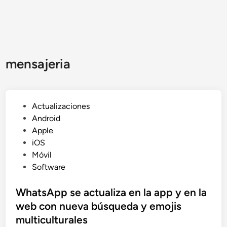
mensajeria
P
Actualizaciones
u
Android
b
Apple
l
iOS
i
Móvil
c
Software
a
d
WhatsApp se actualiza en la app y en la
o
web con nueva búsqueda y emojis
e
multiculturales