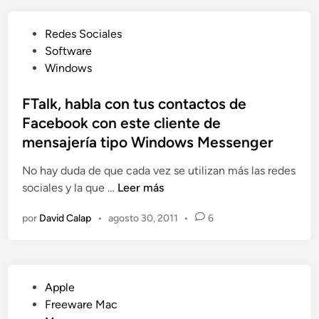
r
u
o
S
e
n
P
Redes Sociales
k
v
n
u
Software
y
a
u
b
Windows
p
s
e
l
e
c
v
i
FTalk, habla con tus contactos de
a
a
a
c
Facebook con este cliente de
l
r
b
a
a
mensajería tipo Windows Messenger
a
ú
d
s
c
s
o
No hay duda de que cada vez se utilizan más las redes
n
t
q
e
F
sociales y la que …
Leer más
o
e
u
n
T
t
r
e
por
David Calap
•
agosto 30, 2011
•
6
a
i
í
d
l
f
s
a
k
i
t
y
,
c
i
e
P
Apple
h
a
c
m
u
Freeware Mac
a
c
a