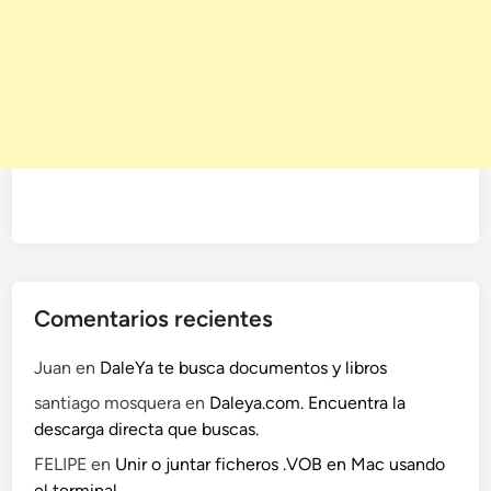
.
O
e
X
S
n
X
X
t
I
e
:
d
L
e
a
m
m
e
e
n
n
s
s
a
a
j
Comentarios recientes
j
e
e
r
Juan
en
DaleYa te busca documentos y libros
r
í
santiago mosquera
en
Daleya.com. Encuentra la
í
a
descarga directa que buscas.
a
t
FELIPE
en
Unir o juntar ficheros .VOB en Mac usando
i
el terminal