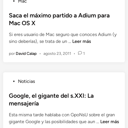
o
b
Mac
b
i
s
j
l
l
o
d
i
i
Saca el máximo partido a Adium para
a
n
e
s
c
Mac OS X
c
e
U
m
a
o
s
b
Si eres usuario de Mac seguro que conoces Adium (y
u
d
n
d
u
S
sino deberías), se trata de un …
Leer más
l
o
t
e
n
a
t
e
u
m
t
por
David Calap
•
agosto 23, 2011
•
1
c
i
n
s
e
u
a
c
c
n
1
e
u
o
s
2
l
l
n
a
.
P
Noticias
m
t
t
j
0
u
á
u
a
e
4
b
Google, el gigante del s.XXI: La
x
r
c
s
(
l
mensajería
i
a
t
d
I
i
m
l
o
e
Esta misma tarde hablaba con GpoNsU sobre el gran
I
c
o
e
s
U
G
gigante Google y las posibilidades que aun …
I
Leer más
a
p
s
d
b