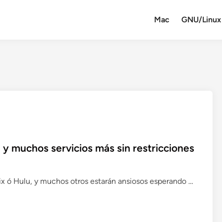
Mac
GNU/Linux
u y muchos servicios más sin restricciones
U
x ó Hulu, y muchos otros estarán ansiosos esperando …
n
b
l