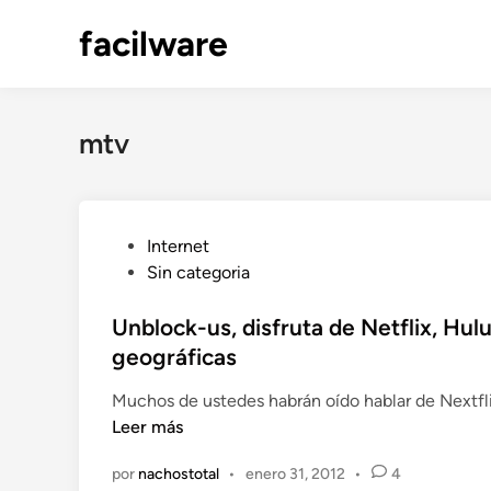
Saltar
facilware
al
contenido
mtv
P
Internet
u
Sin categoria
b
l
Unblock-us, disfruta de Netflix, Hul
i
geográficas
c
Muchos de ustedes habrán oído hablar de Nextfli
a
Leer más
d
o
por
nachostotal
•
enero 31, 2012
•
4
e