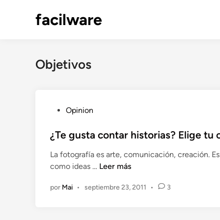
Saltar
facilware
al
contenido
Objetivos
P
Opinion
u
b
¿Te gusta contar historias? Elige tu
l
La fotografía es arte, comunicación, creación. Es 
i
¿
como ideas …
Leer más
c
T
a
por
Mai
•
septiembre 23, 2011
•
3
e
d
g
o
u
e