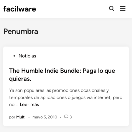
Saltar
facilware
Men
al
prin
contenido
Penumbra
P
Noticias
u
b
The Humble Indie Bundle: Paga lo que
l
quieras.
i
Ya son populares las promociones ocasionales y
c
temporales de aplicaciones o juegos vía internet, pero
a
T
no …
Leer más
d
h
o
por
Multi
•
mayo 5, 2010
•
3
e
e
H
n