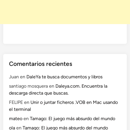
g
a
l
o
q
u
e
q
u
Comentarios recientes
i
e
Juan
en
DaleYa te busca documentos y libros
r
santiago mosquera
en
Daleya.com. Encuentra la
a
descarga directa que buscas.
s
.
FELIPE
en
Unir o juntar ficheros .VOB en Mac usando
el terminal
mateo
en
Tamago: El juego más absurdo del mundo
ola
en
Tamago: El juego más absurdo del mundo