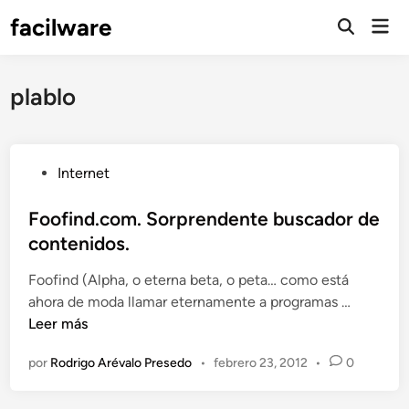
Saltar
facilware
Men
al
prin
contenido
plablo
P
Internet
u
b
Foofind.com. Sorprendente buscador de
l
contenidos.
i
Foofind (Alpha, o eterna beta, o peta… como está
c
F
ahora de moda llamar eternamente a programas …
a
o
Leer más
d
o
o
por
Rodrigo Arévalo Presedo
•
febrero 23, 2012
•
0
f
e
i
n