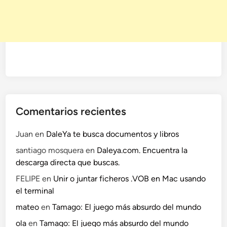
b
u
s
c
a
d
o
r
d
Comentarios recientes
e
c
Juan
en
DaleYa te busca documentos y libros
o
santiago mosquera
en
Daleya.com. Encuentra la
n
descarga directa que buscas.
t
e
FELIPE
en
Unir o juntar ficheros .VOB en Mac usando
n
el terminal
i
mateo
en
Tamago: El juego más absurdo del mundo
d
ola
en
Tamago: El juego más absurdo del mundo
o