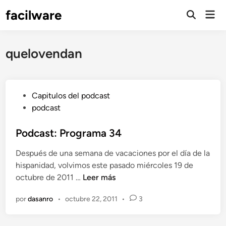
Saltar
facilware
Men
al
prin
contenido
quelovendan
P
Capitulos del podcast
u
podcast
b
l
Podcast: Programa 34
i
Después de una semana de vacaciones por el día de la
c
hispanidad, volvimos este pasado miércoles 19 de
a
P
octubre de 2011 …
Leer más
d
o
o
por
dasanro
•
octubre 22, 2011
•
3
d
e
c
n
a