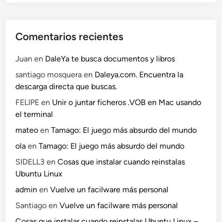
u
e
l
Comentarios recientes
o
v
Juan
en
DaleYa te busca documentos y libros
e
santiago mosquera
en
Daleya.com. Encuentra la
n
descarga directa que buscas.
d
a
FELIPE
en
Unir o juntar ficheros .VOB en Mac usando
n
el terminal
.
mateo
en
Tamago: El juego más absurdo del mundo
c
ola
en
Tamago: El juego más absurdo del mundo
o
m
SIDELL3
en
Cosas que instalar cuando reinstalas
Ubuntu Linux
admin
en
Vuelve un facilware más personal
Santiago
en
Vuelve un facilware más personal
Cosas que instalar cuando reinstalas Ubuntu Linux –