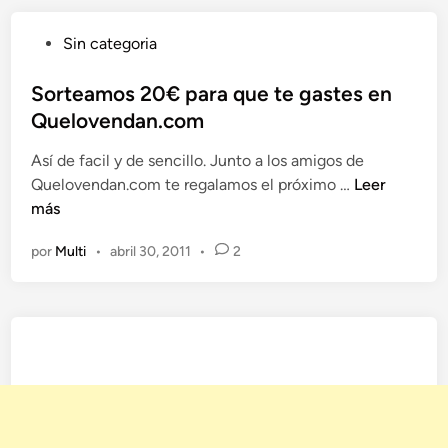
s
P
Sin categoria
t
u
:
b
Sorteamos 20€ para que te gastes en
P
l
Quelovendan.com
r
i
o
Así de facil y de sencillo. Junto a los amigos de
c
g
S
Quelovendan.com te regalamos el próximo …
Leer
a
r
o
más
d
a
r
o
m
por
Multi
•
abril 30, 2011
•
2
t
e
a
e
n
3
a
4
m
o
s
2
0
€