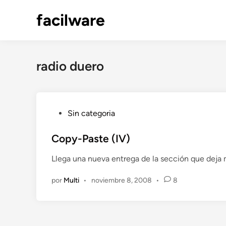
Saltar
facilware
al
contenido
radio duero
P
Sin categoria
u
b
Copy-Paste (IV)
l
Llega una nueva entrega de la sección que deja
i
c
por
Multi
•
noviembre 8, 2008
•
8
a
d
o
e