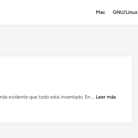
Mac
GNU/Linux
C
 más evidente que todo esta inventado. En …
Leer más
o
p
y
-
P