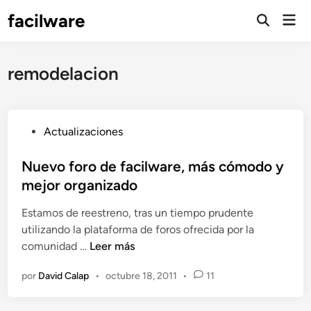
Saltar
facilware
Men
al
prin
contenido
remodelacion
P
Actualizaciones
u
b
Nuevo foro de facilware, más cómodo y
l
mejor organizado
i
Estamos de reestreno, tras un tiempo prudente
c
utilizando la plataforma de foros ofrecida por la
a
N
comunidad …
Leer más
d
u
o
por
David Calap
•
octubre 18, 2011
•
11
e
e
v
n