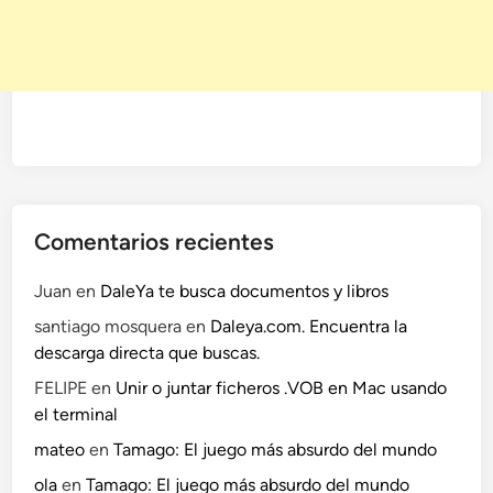
s
c
ó
m
o
d
o
y
m
Comentarios recientes
e
j
Juan
en
DaleYa te busca documentos y libros
o
santiago mosquera
en
Daleya.com. Encuentra la
r
descarga directa que buscas.
o
r
FELIPE
en
Unir o juntar ficheros .VOB en Mac usando
g
el terminal
a
mateo
en
Tamago: El juego más absurdo del mundo
n
ola
en
Tamago: El juego más absurdo del mundo
i