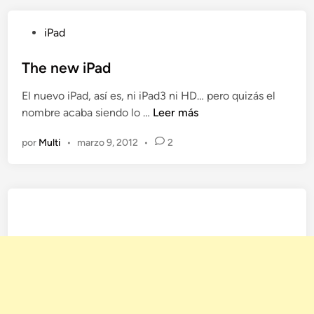
j
a
P
iPad
s
u
d
b
The new iPad
e
l
l
El nuevo iPad, así es, ni iPad3 ni HD… pero quizás el
i
d
T
nombre acaba siendo lo …
Leer más
c
í
h
a
a
por
Multi
•
marzo 9, 2012
•
2
e
d
:
n
o
B
e
e
a
w
n
t
i
m
P
a
a
n
d
A
r
k