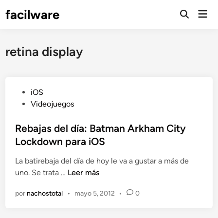
Saltar
facilware
Men
al
prin
contenido
retina display
P
iOS
u
Videojuegos
b
l
Rebajas del día: Batman Arkham City
i
Lockdown para iOS
c
La batirebaja del día de hoy le va a gustar a más de
a
R
uno. Se trata …
Leer más
d
e
o
por
nachostotal
•
mayo 5, 2012
•
0
b
e
a
n