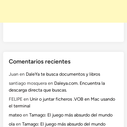
C
r
u
s
h
e
r
Comentarios recientes
Juan
en
DaleYa te busca documentos y libros
santiago mosquera
en
Daleya.com. Encuentra la
descarga directa que buscas.
FELIPE
en
Unir o juntar ficheros .VOB en Mac usando
el terminal
mateo
en
Tamago: El juego más absurdo del mundo
ola
en
Tamago: El juego más absurdo del mundo