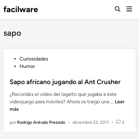
Saltar
facilware
Men
al
prin
contenido
sapo
P
Curiosidades
u
Humor
b
l
Sapo africano jugando al Ant Crusher
i
¿Recordáis el vídeo del lagarto que jugaba a este
c
S
videojuego para móviles? Ahora os traigo una …
Leer
a
a
más
d
p
o
por
Rodrigo Arévalo Presedo
•
diciembre 22, 2011
•
2
o
e
a
n
f