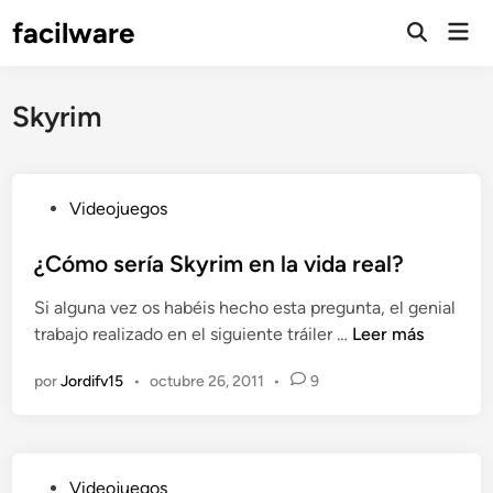
Saltar
facilware
Men
al
prin
contenido
Skyrim
P
Videojuegos
u
b
¿Cómo sería Skyrim en la vida real?
l
Si alguna vez os habéis hecho esta pregunta, el genial
i
¿
trabajo realizado en el siguiente tráiler …
Leer más
c
C
a
por
Jordifv15
•
octubre 26, 2011
•
9
ó
d
m
o
o
e
s
n
P
Videojuegos
e