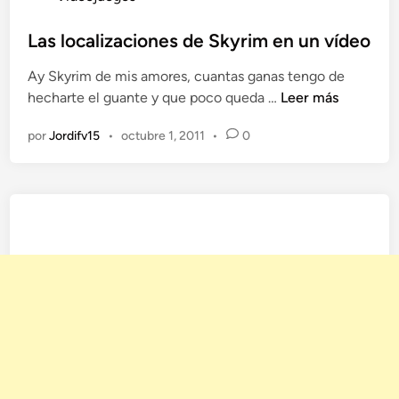
u
r
b
Las localizaciones de Skyrim en un vídeo
í
l
a
Ay Skyrim de mis amores, cuantas ganas tengo de
i
S
L
hecharte el guante y que poco queda …
Leer más
c
k
a
a
y
por
Jordifv15
•
octubre 1, 2011
•
0
s
d
r
l
o
i
o
e
m
c
n
e
a
n
l
l
i
a
z
v
a
i
c
d
i
a
o
r
n