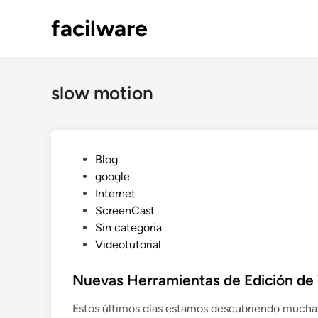
Saltar
facilware
al
contenido
slow motion
P
Blog
u
google
b
Internet
l
ScreenCast
i
Sin categoria
c
Videotutorial
a
d
Nuevas Herramientas de Edición de
o
Estos últimos días estamos descubriendo mucha
e