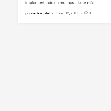
N
implementando en muchos …
Leer más
n
u
por
nachostotal
•
mayo 30, 2013
•
0
e
v
a
s
H
e
r
r
a
m
i
e
n
t
a
s
d