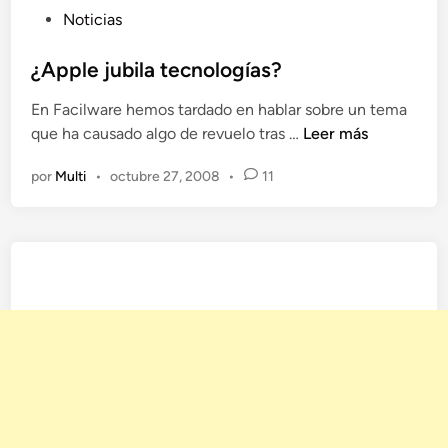
P
Noticias
P
u
a
b
¿Apple jubila tecnologías?
r
l
t
En Facilware hemos tardado en hablar sobre un tema
i
y
¿
que ha causado algo de revuelo tras …
Leer más
c
:
A
a
D
por
Multi
•
octubre 27, 2008
•
11
p
d
a
p
o
v
l
e
i
e
n
d
j
B
u
r
b
a
i
v
l
o
a
t
e