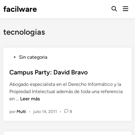
Saltar
facilware
Men
al
prin
contenido
tecnologias
P
Sin categoria
u
b
Campus Party: David Bravo
l
Abogado especialista en el Derecho Informático y la
i
Propiedad Intelectual además de toda una referencia
c
C
en …
Leer más
a
a
d
por
Multi
•
julio 14, 2011
•
8
m
o
p
e
u
n
s