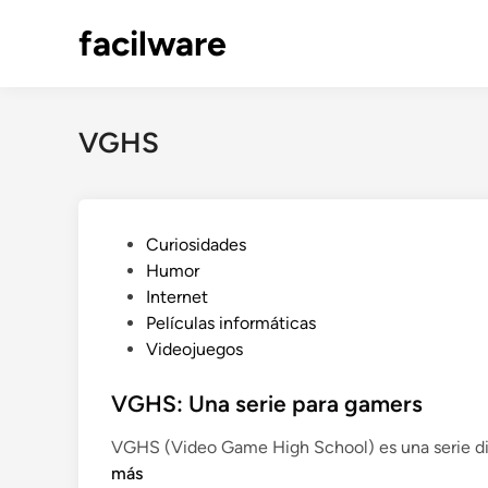
Saltar
facilware
al
contenido
VGHS
P
Curiosidades
u
Humor
b
Internet
l
Películas informáticas
i
Videojuegos
c
a
VGHS: Una serie para gamers
d
VGHS (Video Game High School) es una serie dir
o
más
e