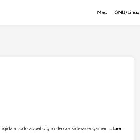
Mac
GNU/Linux
V
igida a todo aquel digno de considerarse gamer. …
Leer
G