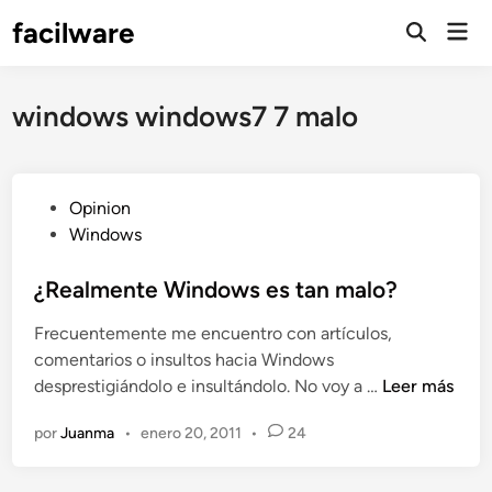
Saltar
facilware
Men
al
prin
contenido
windows windows7 7 malo
P
Opinion
u
Windows
b
l
¿Realmente Windows es tan malo?
i
Frecuentemente me encuentro con artículos,
c
comentarios o insultos hacia Windows
a
¿
desprestigiándolo e insultándolo. No voy a …
Leer más
d
R
o
por
Juanma
•
enero 20, 2011
•
24
e
e
a
n
l