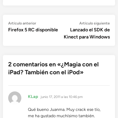
Navegación
Artículo
Artí
Artículo anterior
Artículo siguiente
anterior:
sigu
Firefox 5 RC disponible
Lanzado el SDK de
de
Kinect para Windows
entradas
2 comentarios en «
¿Magia con el
iPad? También con el iPod
»
dice:
KLap
junio 17, 2011 a las 10:46 pm
Qué bueno Juanma. Muy crack ese tío,
me ha gustado muchísimo también.