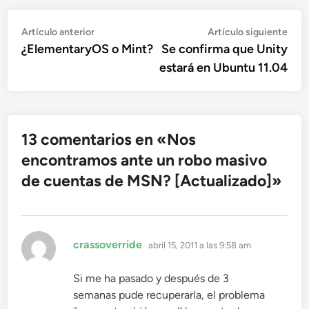
Navegación
Artículo
Artí
Artículo anterior
Artículo siguiente
anterior:
sigu
¿ElementaryOS o Mint?
Se confirma que Unity
de
estará en Ubuntu 11.04
entradas
13 comentarios en «
Nos
encontramos ante un robo masivo
de cuentas de MSN? [Actualizado]
»
dice:
crassoverride
abril 15, 2011 a las 9:58 am
Si me ha pasado y después de 3
semanas pude recuperarla, el problema