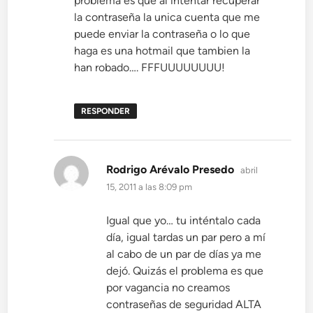
problema es que al intentar recuperar
la contraseña la unica cuenta que me
puede enviar la contraseña o lo que
haga es una hotmail que tambien la
han robado…. FFFUUUUUUUU!
RESPONDER
dice:
Rodrigo Arévalo Presedo
abril
15, 2011 a las 8:09 pm
Igual que yo… tu inténtalo cada
día, igual tardas un par pero a mí
al cabo de un par de días ya me
dejó. Quizás el problema es que
por vagancia no creamos
contraseñas de seguridad ALTA