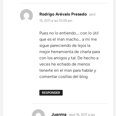
dice:
Rodrigo Arévalo Presedo
abril
15, 2011 a las 10:09 am
Pues no lo entiendo…. con lo útil
que es el msn macho… a mi me
sigue pareciendo de lejos la
mejor herramienta de charla para
con los amigos y tal. De hecho a
veces he echado de menos
tenerte en el msn para hablar y
comentar cosillas del blog.
RESPONDER
dice:
Juanma
abril 16, 2011 a las