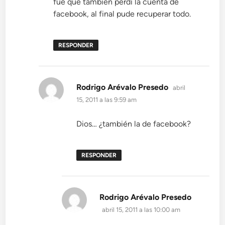
fue que también perdí la cuenta de
facebook, al final pude recuperar todo.
RESPONDER
dice:
Rodrigo Arévalo Presedo
abril
15, 2011 a las 9:59 am
Dios… ¿también la de facebook?
RESPONDER
dice:
Rodrigo Arévalo Presedo
abril 15, 2011 a las 10:00 am