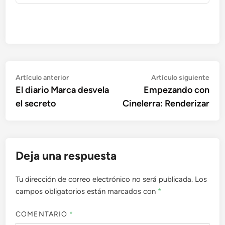
Navegación
Artículo
Artí
Artículo anterior
Artículo siguiente
anterior:
sigu
El diario Marca desvela
Empezando con
de
el secreto
Cinelerra: Renderizar
entradas
Deja una respuesta
Tu dirección de correo electrónico no será publicada.
Los
campos obligatorios están marcados con
*
COMENTARIO
*