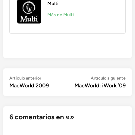
Multi
Más de Multi
Navegación
Artículo
Artí
Artículo anterior
Artículo siguiente
anterior:
sigu
MacWorld 2009
MacWorld: iWork ’09
de
entradas
6 comentarios en «
»