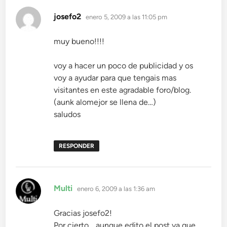
dice:
josefo2
enero 5, 2009 a las 11:05 pm
muy bueno!!!!
voy a hacer un poco de publicidad y os
voy a ayudar para que tengais mas
visitantes en este agradable foro/blog.
(aunk alomejor se llena de…)
saludos
RESPONDER
dice:
Multi
enero 6, 2009 a las 1:36 am
Gracias josefo2!
Por cierto… aunque edito el post ya que