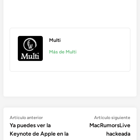
Multi
Más de Multi
Navegación
Artículo
Artí
Artículo anterior
Artículo siguiente
anterior:
sigu
Ya puedes ver la
MacRumorsLive
de
Keynote de Apple en la
hackeada
entradas