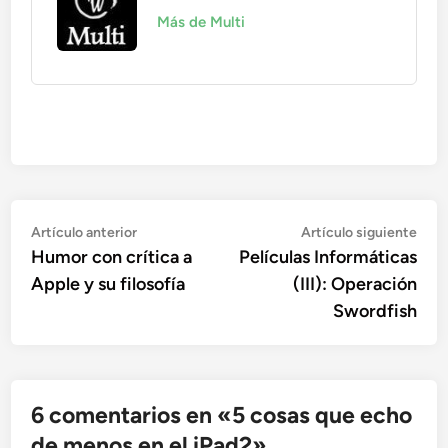
Más de Multi
Navegación
Artículo
Artí
Artículo anterior
Artículo siguiente
anterior:
sigu
Humor con crítica a
Películas Informáticas
de
Apple y su filosofía
(III): Operación
entradas
Swordfish
6 comentarios en «
5 cosas que echo
de menos en el iPad2
»