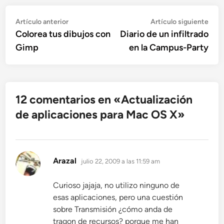
Navegación
Artículo
Artí
Artículo anterior
Artículo siguiente
anterior:
sigu
Colorea tus dibujos con
Diario de un infiltrado
de
Gimp
en la Campus-Party
entradas
12 comentarios en «
Actualización
de aplicaciones para Mac OS X
»
dice:
Arazal
julio 22, 2009 a las 11:59 am
Curioso jajaja, no utilizo ninguno de
esas aplicaciones, pero una cuestión
sobre Transmisión ¿cómo anda de
tragon de recursos? porque me han