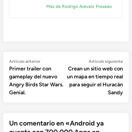
Más de Rodrigo Arévalo Presedo
Navegación
Artículo
Artí
Artículo anterior
Artículo siguiente
anterior:
sigu
Primer trailer con
Crean un sitio web con
de
gameplay del nuevo
un mapa en tiempo real
entradas
Angry Birds Star Wars.
para seguir el Huracán
Genial.
Sandy
Un comentario en «
Android ya