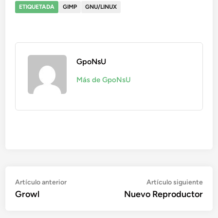
ETIQUETADA
GIMP
GNU/LINUX
GpoNsU
Más de GpoNsU
Navegación
Artículo
Artí
Artículo anterior
Artículo siguiente
anterior:
sigu
Growl
Nuevo Reproductor
de
entradas