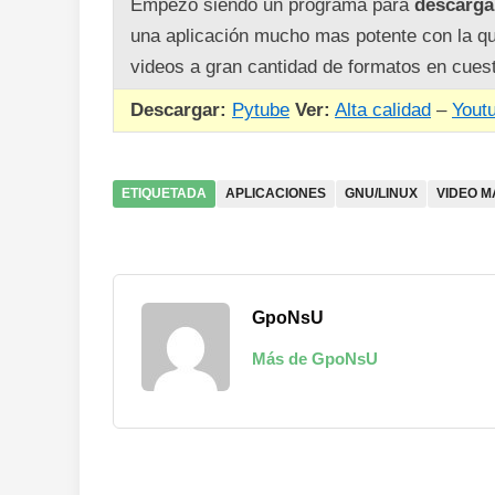
Empezó siendo un programa para
descarga
una aplicación mucho mas potente con la qu
videos a gran cantidad de formatos en cue
Descargar:
Pytube
Ver:
Alta calidad
–
Yout
ETIQUETADA
APLICACIONES
GNU/LINUX
VIDEO 
GpoNsU
Más de GpoNsU