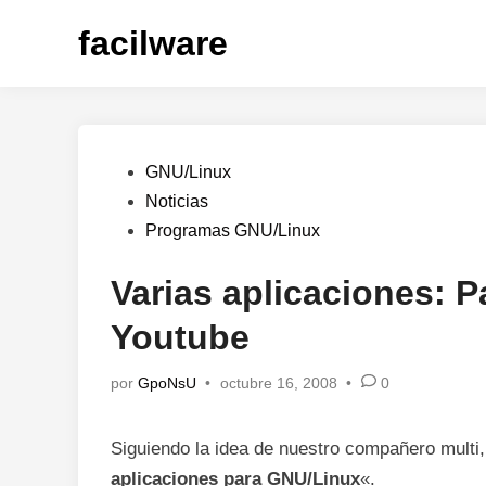
Saltar
facilware
al
contenido
Publicado
GNU/Linux
en
Noticias
Programas GNU/Linux
Varias aplicaciones: 
Youtube
por
GpoNsU
•
octubre 16, 2008
•
0
Siguiendo la idea de nuestro compañero multi
aplicaciones para GNU/Linux
«.