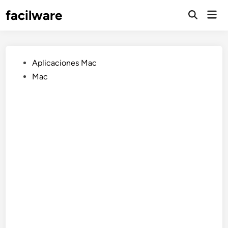
Saltar
facilware
Men
al
prin
contenido
Publicado
Aplicaciones Mac
en
Mac