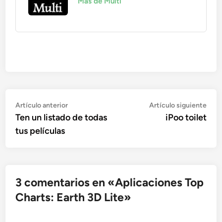
Más de Multi
Navegación
Artículo
Artí
Artículo anterior
Artículo siguiente
anterior:
sigu
Ten un listado de todas
iPoo toilet
de
tus películas
entradas
3 comentarios en «
Aplicaciones Top
Charts: Earth 3D Lite
»