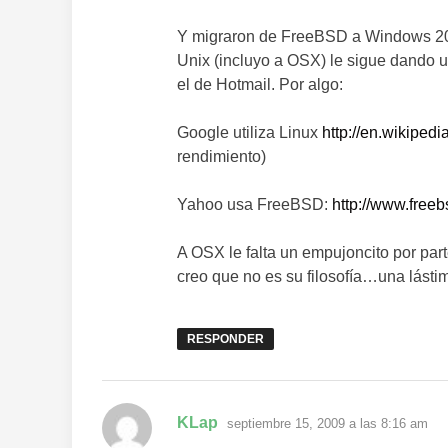
Y migraron de FreeBSD a Windows 200
Unix (incluyo a OSX) le sigue dando u
el de Hotmail. Por algo:
Google utiliza Linux
http://en.wikiped
rendimiento)
Yahoo usa FreeBSD:
http://www.freeb
A OSX le falta un empujoncito por par
creo que no es su filosofía…una lásti
RESPONDER
dice:
KLap
septiembre 15, 2009 a las 8:16 am