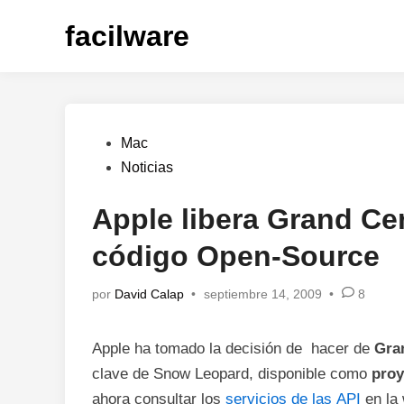
Saltar
facilware
al
contenido
Publicado
Mac
en
Noticias
Apple libera Grand Ce
código Open-Source
por
David Calap
•
septiembre 14, 2009
•
8
Apple ha tomado la decisión de hacer de
Gra
clave de Snow Leopard, disponible como
proy
ahora consultar los
servicios de las API
en la