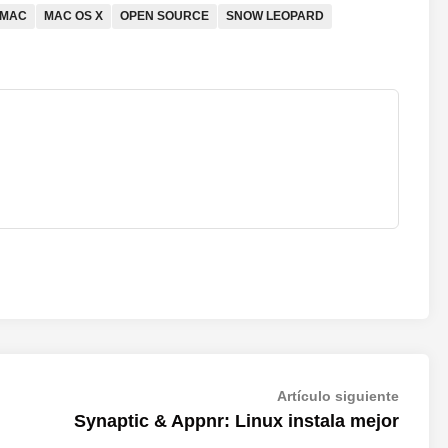
MAC
MAC OS X
OPEN SOURCE
SNOW LEOPARD
Artícul
Artículo siguiente
siguien
Synaptic & Appnr: Linux instala mejor