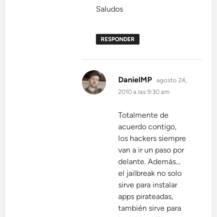
Saludos
RESPONDER
dice:
DanielMP
agosto 24,
2010 a las 9:30 am
Totalmente de
acuerdo contigo,
los hackers siempre
van a ir un paso por
delante. Además…
el jailbreak no solo
sirve para instalar
apps pirateadas,
también sirve para