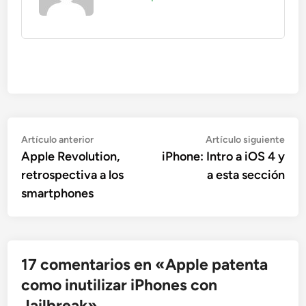
Navegación
Artículo
Artí
Artículo anterior
Artículo siguiente
anterior:
sigu
Apple Revolution,
iPhone: Intro a iOS 4 y
de
retrospectiva a los
a esta sección
entradas
smartphones
17 comentarios en «
Apple patenta
como inutilizar iPhones con
Jailbreak
»