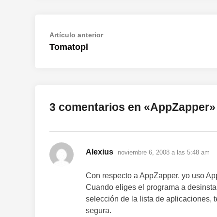
Navegación
Artículo
Artículo anterior
anterior:
Tomatopl
de
entradas
3 comentarios en «
AppZapper
»
dice:
Alexius
noviembre 6, 2008 a las 5:48 am
Con respecto a AppZapper, yo uso AppC
Cuando eliges el programa a desinstal
selección de la lista de aplicaciones, 
segura.